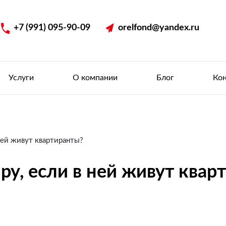
+7 (991) 095-90-09
orelfond@yandex.ru
Услуги
О компании
Блог
Ко
 ней живут квартиранты?
ру, если в ней живут квар