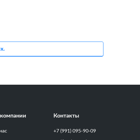
х.
 компании
Контакты
нас
+7 (991) 095-90-09